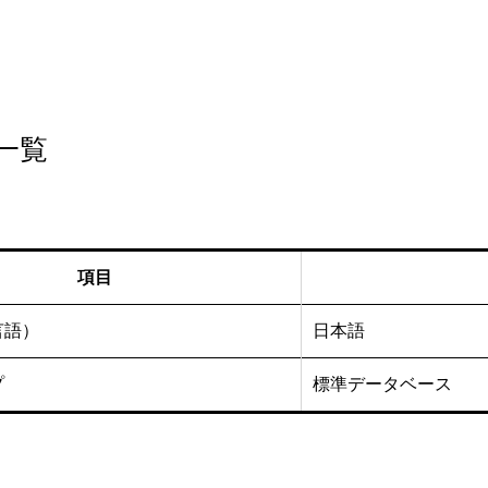
一覧
項目
言語）
日本語
プ
標準データベース