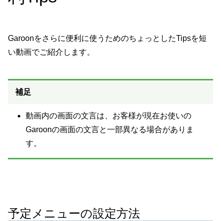
Garoonをさらに便利に使うためのちょっとしたTipsを短
い動画でご紹介します。
補足
動画内の画面の文言は、お客様が現在お使いの
Garoonの画面の文言と一部異なる場合がありま
す。
予定メニューの設定方法