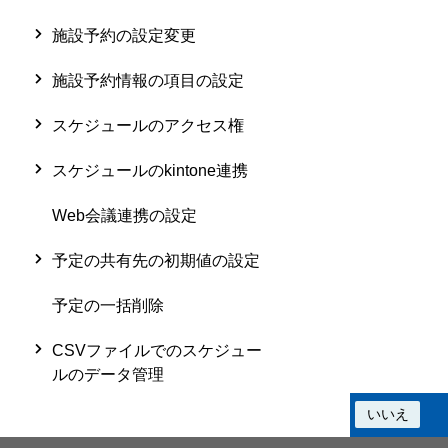
施設予約の設定変更
施設予約情報の項目の設定
スケジュールのアクセス権
スケジュールのkintone連携
Web会議連携の設定
予定の共有先の初期値の設定
予定の一括削除
CSVファイルでのスケジュー
ルのデータ管理
この情報は役に立ちましたか？
はい
いいえ