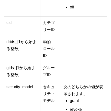
off
cid
カテゴ
リーID
drids_[1から始ま
動的
る整数]
ロール
ID
gids_[1から始ま
グルー
る整数]
プID
security_model
セキュ
次のどちらかの値が表
リティ
示されます。
モデル
grant
revoke