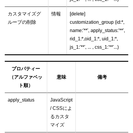
カスタマイズグ
情報
[delete]
ループの削除
customization_group (id:*,
name:'**', apply_status:'**',
rid_1:*,oid_1:*, uid_1:*,
js_1:'**', ... , css_1:'**'...)
プロパティー
（アルファベッ
意味
備考
ト順）
apply_status
JavaScript
/ CSSによ
るカスタ
マイズ